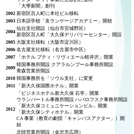
「大學新聞」創刊
2002
新宿区百人町に本社ビル移転
2003
日本語学校「友ランゲージアカデミー」開校
仙台支社開設（仙台市宮城野区）
2004
新宿区百人町「大久保デリバリーセンター」開設
2005
大阪支社移転（大阪市淀川区）
2006
名古屋支社移転（名古屋市中区）
2007
「ホテル プティ・リヴィエール軽井沢」開業
韓国事務所開設 クアラルンプール事務所開設
2009
青森営業所開設
2010
韓国事務所を「ソウル支社」に変更
2011
「新大久保国際ホテル」開業
「ビジネスホテル新大久保 石亭」開業
ウランバートル事務所開設 ハバロフスク事務所開設
「新大久保コミュニケーションビル」開業
2012
「新大久保シティホテル」開業
CA 事業（教育の劇団「キャンパスアクター」）開
始
北陸営業所開設（金沢市広岡）