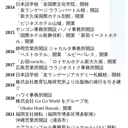
日本語学校「友国際文化学院」開校
2014
「友ランゲージ ウランバートル校」開設
「新大久保国際ホテル別館」開業
「ビジネスホテル山城」開業
ヤンゴン事務所開設 ハノイ事務所開設
2015
「国際ホテル歌舞伎町」開業 「新宿イーストホテ
ル」開業
静岡営業所開設 ジャカルタ事務所開設
2016
「ベストホテル」開業 「ルビーパレス」開業
「お宿cocochi」「ロイヤルホテル新大久保」開業
2017
広島営業所開設 ウラジオストク事務所開設
2018
日本語学校「友ランゲージアカデミー札幌校」開校
株式会社教育弘報研究所より出版物の発行を引き継
2019
ぐ
ハワイ事務所開設
2020
株式会社 Go Go World をグループ化
「Okubo Hotel Hawaii」開業
2021
福岡支社移転（福岡市博多区博多駅南）
沖縄営業所開設（浦添市）
クアラルンプール事務所をジョホールバルに移転